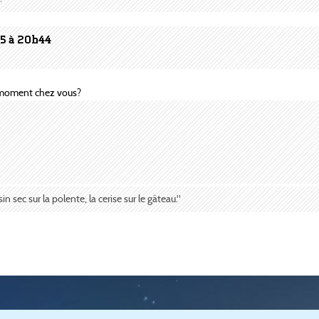
05 à 20h44
 moment chez vous?
sin sec sur la polente, la cerise sur le gâteau."
passionnée par les jeux de simulation urbaine, notamment SimCity (
EA
) et Cities