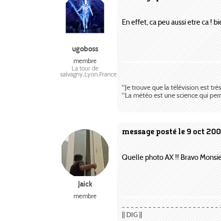
En effet, ca peu aussi etre ca ! bi
ugoboss
membre
La tour de
salvagny,Lyon,France
"Je trouve que la télévision est trè
"La météo est une science qui perme
message posté le 9 oct 200
Quelle photo AX !! Bravo Monsie
Jaick
membre
- - - - - - - - - - - - - - - - - - - - - - 
|| DIG ||