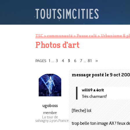
TSC
>
communauté
>
Pause café
>
Urbanisme & p
Photos d'art
1
3
4
6
7
81
»
PAGES
...
5
...
message posté le 9 oct 200
will69 a écrit
Très charmant!
ugoboss
[fleche] lol
membre
La tour de
salvagny,Lyon,France
trop belle ton image AX ! feux de