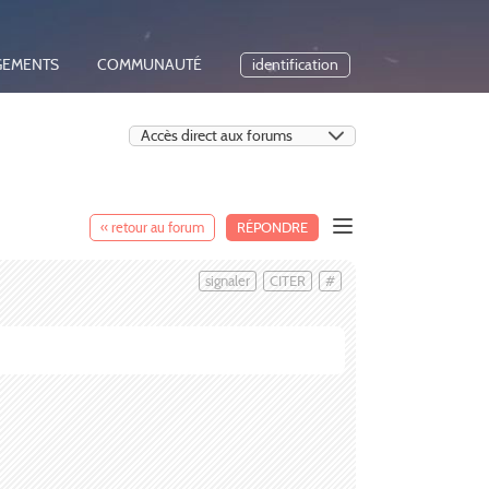
GEMENTS
COMMUNAUTÉ
identification
« retour au forum
RÉPONDRE
signaler
CITER
#