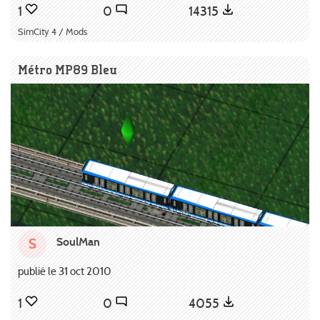
1
0
14315
SimCity 4 / Mods
Métro MP89 Bleu
SoulMan
S
publié le 31 oct 2010
1
0
4055