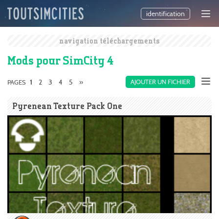
identification
navigation téléchargements
Mods pour SimCity 4
2
3
4
5
»
AJOUTER UN FICHIER
PAGES
1
Pyrenean Texture Pack One