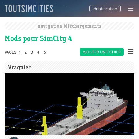
identification
navigation téléchargements
Mods pour SimCity 4
1
2
3
4
AJOUTER UN FICHIER
PAGES
5
Vraquier