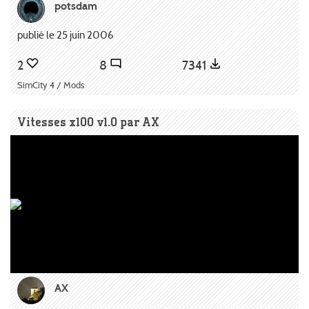
potsdam
publié le 25 juin 2006
2
8
7341
SimCity 4 / Mods
Vitesses x100 v1.0 par AX
AX