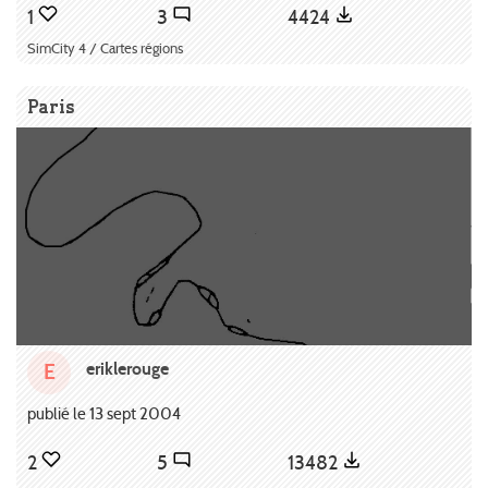
1
3
4424
SimCity 4 / Cartes régions
Paris
eriklerouge
E
publié le 13 sept 2004
2
5
13482